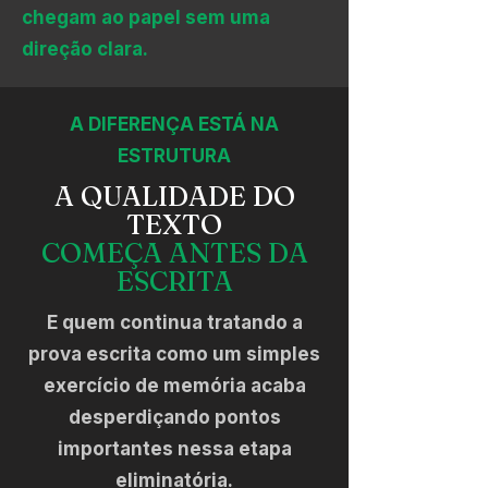
chegam ao papel sem uma
direção clara.
A DIFERENÇA ESTÁ NA
ESTRUTURA
A QUALIDADE DO
TEXTO
COMEÇA ANTES DA
ESCRITA
E quem continua tratando a
prova escrita como um simples
exercício de memória acaba
desperdiçando pontos
importantes nessa etapa
eliminatória.